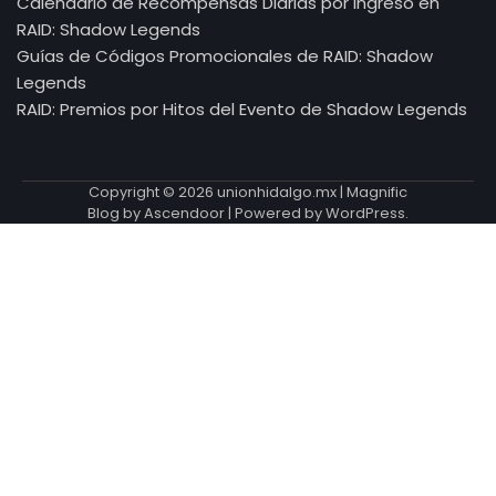
Calendario de Recompensas Diarias por Ingreso en
RAID: Shadow Legends
Guías de Códigos Promocionales de RAID: Shadow
Legends
RAID: Premios por Hitos del Evento de Shadow Legends
Copyright © 2026
unionhidalgo.mx
| Magnific
Blog by
Ascendoor
| Powered by
WordPress
.