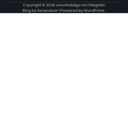
Copyright © 2026
unionhidalgo.mx
| Magnific
Blog by
Ascendoor
| Powered by
WordPress
.