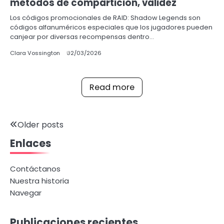
métodos de compartición, validez
Los códigos promocionales de RAID: Shadow Legends son
códigos alfanuméricos especiales que los jugadores pueden
canjear por diversas recompensas dentro…
Clara Vossington
02/03/2026
Read more
Posts
Older posts
Enlaces
navigation
Contáctanos
Nuestra historia
Navegar
Publicaciones recientes